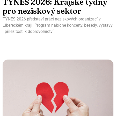
TÝNES 2026: Krajské týdny
pro neziskový sektor
TÝNES 2026 představí práci neziskových organizací v
Libereckém kraji. Program nabídne koncerty, besedy, výstavy
i příležitosti k dobrovolnictví.