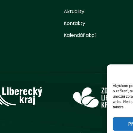
Aktuality
Kontakty
Kalendář akcí
Abychom posk
o zařízení, 
umožní zprac
webu. Nesouh
funkce.
Př