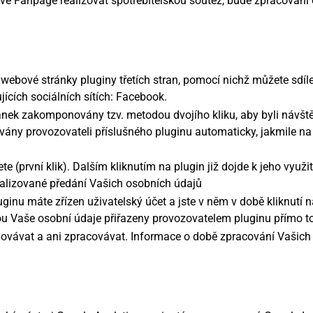
své Fanpage realizovat spotřebitelskou soutěž, bude zpracován
ové stránky pluginy třetích stran, pomocí nichž můžete sdíle
jících sociálních sítích: Facebook.
ránek zakomponovány tzv. metodou dvojího kliku, aby byli návště
ány provozovateli příslušného pluginu automaticky, jakmile na 
te (první klik). Dalším kliknutím na plugin již dojde k jeho využití
 realizované předání Vašich osobních údajů
uginu máte zřízen uživatelský účet a jste v něm v době kliknutí 
 Vaše osobní údaje přiřazeny provozovatelem pluginu přímo 
ovávat a ani zpracovávat. Informace o době zpracování Vašich