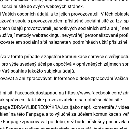
o sociální sítě do svých webových stránek.
 Vašich osobních údajů, a to jejich provozovateli. V těch oblaste
žován spolu s provozovatelem příslušné sociální sítě za tzv. s
ch údajů provozovateli jednotlivých sociálních sítí a ani jí ne
evyužívají metody webtrackingu, nevytvářejí personalizované prof
ovatelem sociální sítě naleznete v podmínkách užití příslušné
vá v tomto případě v zajištění komunikace správce s veřejností
pro výše uvedený účel pak spočívá v oprávněných zájmech správ
 Váš souhlas jakožto subjektu údajů.
ovávat a ani zpracovávat. Informace o době zpracování Vašich
ální síti Facebook dostupnou na
https://www.facebook.com/zdra
jak správcem, tak také provozovatelem samotné sociální sítě.
anpage ZDRAVÝLIBERECKÝKRAJ.cz (jako např. komentáře / videa 
ní na této Fanpage, a to výlučně za účelem komunikace s veře
é Fanpage zpracovávat po dobu, než bude příslušný příspěvek 