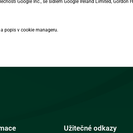
čností Google Inc., se sídlem Google Ireland Limited, Gordon Hou
u a popis v cookie manageru.
rmace
Užitečné odkazy