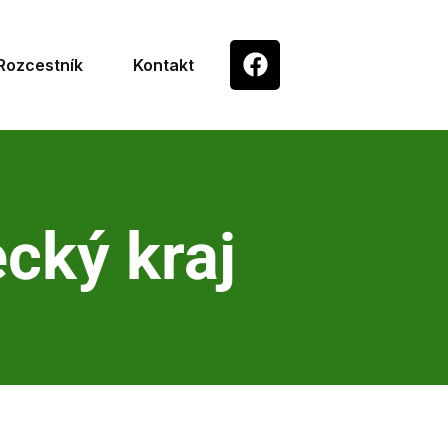
Rozcestník
Kontakt
cký kraj