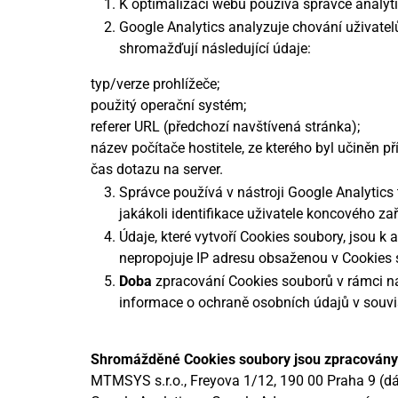
K optimalizaci webu používá správce analyti
Google Analytics analyzuje chování uživatel
shromažďují následující údaje:
typ/verze prohlížeče;
použitý operační systém;
referer URL (předchozí navštívená stránka);
název počítače hostitele, ze kterého byl učiněn př
čas dotazu na server.
Správce používá v nástroji Google Analytics
jakákoli identifikace uživatele koncového zař
Údaje, které vytvoří Cookies soubory, jsou 
nepropojuje IP adresu obsaženou v Cookies s
Doba
zpracování Cookies souborů v rámci ná
informace o ochraně osobních údajů v souvis
Shromážděné Cookies soubory jsou zpracovány d
MTMSYS s.r.o., Freyova 1/12, 190 00 Praha 9 (dá