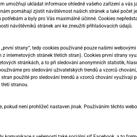
ám umožňují ukládat informace ohledně vašeho zařízení a vás ja
 nám pomáhají zjistit návštěvnost našich stránek a také počet j
im potřebám a byly pro Vás maximálně účinné. Cookies nepředst
nosti návštěvníků stránek ani ke zneužití přihlašovacích údajů.
 „první strany“, tedy cookies používané pouze našimi webovými s
ch z internetových stránek třetích stran). Cookies první strany v
tových stránkách, a to při sledování anonymních statistik, hlas
používáme pro sledování uživatelských trendů a vzorců chování, c
h stran použité pro sledování trendů a vzorců chování využívají 
třetí stranou.
e, pokud není prohlížeč nastaven jinak. Používáním těchto web
omunikace s veřejností také sociální síť Facebook, a to formo