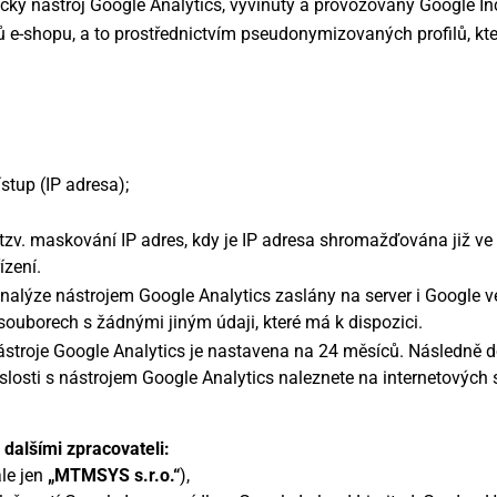
cký nástroj Google Analytics, vyvinutý a provozovaný Google In
ů e-shopu, a to prostřednictvím pseudonymizovaných profilů, kte
ístup (IP adresa);
 tzv. maskování IP adres, kdy je IP adresa shromažďována již v
ízení.
k analýze nástrojem Google Analytics zaslány na server i Google
ouborech s žádnými jiným údaji, které má k dispozici.
stroje Google Analytics je nastavena na 24 měsíců. Následně d
losti s nástrojem Google Analytics naleznete na internetových 
alšími zpracovateli:
le jen
„MTMSYS s.r.o.“
),