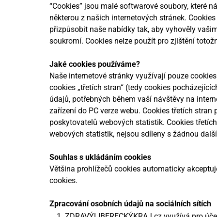
“Cookies” jsou malé softwarové soubory, které n
některou z našich internetových stránek. Cookies
přizpůsobit naše nabídky tak, aby vyhověly vaš
soukromí. Cookies nelze použít pro zjištění totož
Jaké cookies používáme?
Naše internetové stránky využívají pouze cookies
cookies „třetích stran“ (tedy cookies pocházející
údajů, potřebných během vaší návštěvy na interne
zařízení do PC verze webu. Cookies třetích stran 
poskytovatelů webových statistik. Cookies třetíc
webových statistik, nejsou sdíleny s žádnou další 
Souhlas s ukládáním cookies
Většina prohlížečů cookies automaticky akceptuj
cookies.
Zpracování osobních údajů na sociálních sítích
ZDRAVÝLIBERECKÝKRAJ.cz využívá pro účely k