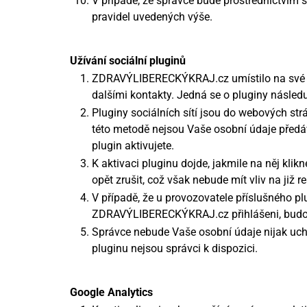
V případě, že správce bude prostřednictvím 
pravidel uvedených výše.
Užívání sociální pluginů
ZDRAVÝLIBERECKÝKRAJ.cz umístilo na své web
dalšími kontakty. Jedná se o pluginy následu
Pluginy sociálních sítí jsou do webových st
této metodě nejsou Vaše osobní údaje předáv
plugin aktivujete.
K aktivaci pluginu dojde, jakmile na něj klikne
opět zrušit, což však nebude mít vliv na již
V případě, že u provozovatele příslušného pl
ZDRAVÝLIBERECKÝKRAJ.cz přihlášeni, budou
Správce nebude Vaše osobní údaje nijak uch
pluginu nejsou správci k dispozici.
Google Analytics