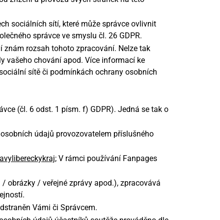
ch sociálních sítí, které může správce ovlivnit
polečného správce ve smyslu čl. 26 GDPR.
ní znám rozsah tohoto zpracování. Nelze tak
ily vašeho chování apod. Více informací ke
 sociální sítě či podmínkách ochrany osobních
.
ce (čl. 6 odst. 1 písm. f) GDPR). Jedná se tak o
 osobních údajů provozovatelem příslušného
vylibereckykraj
; V rámci používání Fanpages
/ obrázky / veřejné zprávy apod.), zpracovává
jností.
odstraněn Vámi či Správcem.