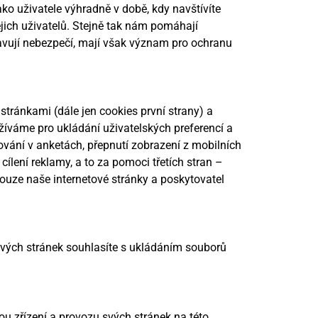
ko uživatele výhradně v době, kdy navštívíte
ejich uživatelů. Stejně tak nám pomáhají
avují nebezpečí, mají však význam pro ochranu
tránkami (dále jen cookies první strany) a
yužíváme pro ukládání uživatelských preferencí a
ování v anketách, přepnutí zobrazení z mobilních
ílení reklamy, a to za pomoci třetích stran –
pouze naše internetové stránky a poskytovatel
ových stránek souhlasíte s ukládáním souborů
u zřízení a provozu svých stránek na této