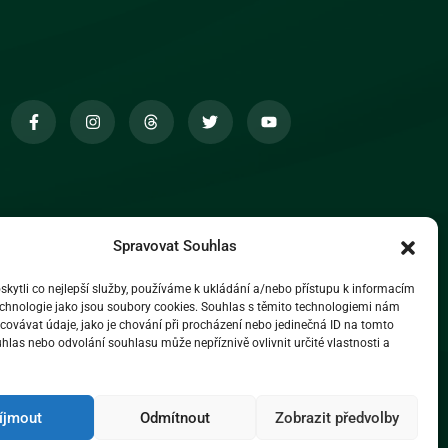
Spravovat Souhlas
ytli co nejlepší služby, používáme k ukládání a/nebo přístupu k informacím
technologie jako jsou soubory cookies. Souhlas s těmito technologiemi nám
ovávat údaje, jako je chování při procházení nebo jedinečná ID na tomto
las nebo odvolání souhlasu může nepříznivě ovlivnit určité vlastnosti a
íjmout
Odmítnout
Zobrazit předvolby