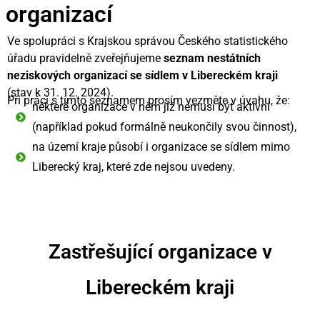
organizací
Ve spolupráci s Krajskou správou Českého statistického
úřadu pravidelně zveřejňujeme
seznam nestátních
neziskových organizací se sídlem v Libereckém kraji
(stav k 31. 12. 2024).
Při práci s tímto seznamem prosím vezměte v úvahu, že:
některé organizace v něm již nemusí být aktivní
(například pokud formálně neukončily svou činnost),
na území kraje působí i organizace se sídlem mimo
Liberecký kraj, které zde nejsou uvedeny.
Zastřešující organizace v
Libereckém kraji