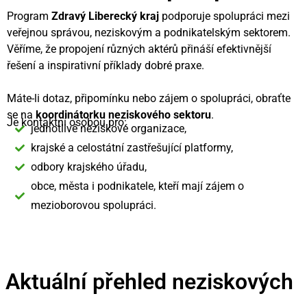
Program
Zdravý Liberecký kraj
podporuje spolupráci mezi
veřejnou správou, neziskovým a podnikatelským sektorem.
Věříme, že propojení různých aktérů přináší efektivnější
řešení a inspirativní příklady dobré praxe.
Máte-li dotaz, připomínku nebo zájem o spolupráci, obraťte
se na
koordinátorku neziskového sektoru
.
Je kontaktní osobou pro:
jednotlivé neziskové organizace,
krajské a celostátní zastřešující platformy,
odbory krajského úřadu,
obce, města i podnikatele, kteří mají zájem o
mezioborovou spolupráci.
Aktuální přehled neziskových