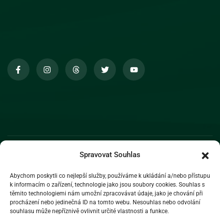
Spravovat Souhlas
Abychom poskytli co nejlepší služby, používáme k ukládání a/nebo přístupu
k informacím o zařízení, technologie jako jsou soubory cookies. Souhlas s
těmito technologiemi nám umožní zpracovávat údaje, jako je chování při
procházení nebo jedinečná ID na tomto webu. Nesouhlas nebo odvolání
souhlasu může nepříznivě ovlivnit určité vlastnosti a funkce.