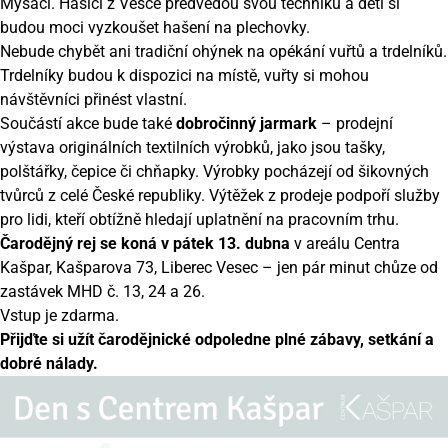
Myšáci. Hasiči z Vesce předvedou svou techniku a děti si
budou moci vyzkoušet hašení na plechovky.
Nebude chybět ani tradiční ohýnek na opékání vuřtů a trdelníků.
Trdelníky budou k dispozici na místě, vuřty si mohou
návštěvníci přinést vlastní.
Součástí akce bude také
dobročinný jarmark
– prodejní
výstava originálních textilních výrobků, jako jsou tašky,
polštářky, čepice či chňapky. Výrobky pocházejí od šikovných
tvůrců z celé České republiky. Výtěžek z prodeje podpoří služby
pro lidi, kteří obtížně hledají uplatnění na pracovním trhu.
Čarodějný rej se koná v pátek 13. dubna
v areálu Centra
Kašpar, Kašparova 73, Liberec Vesec – jen pár minut chůze od
zastávek MHD č. 13, 24 a 26.
Vstup je zdarma.
Přijďte si užít čarodějnické odpoledne plné zábavy, setkání a
dobré nálady.