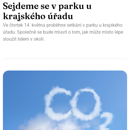
Sejdeme se v parku u
krajského úřadu
Ve čtvrtek 14. května proběhne setkání v parku u krajského
úřadu. Společně se bude mluvit o tom, jak může místo lépe
sloužit lidem v okolí.