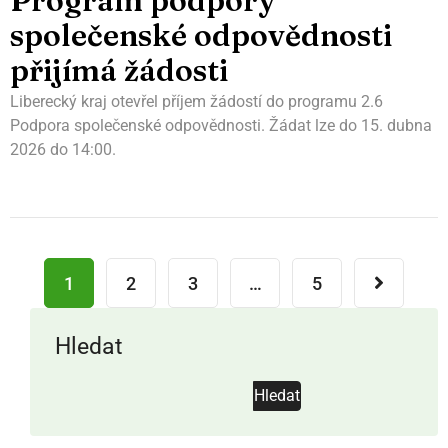
Program podpory
společenské odpovědnosti
přijímá žádosti
Liberecký kraj otevřel příjem žádostí do programu 2.6
Podpora společenské odpovědnosti. Žádat lze do 15. dubna
2026 do 14:00.
1
2
3
…
5
Hledat
Hledat