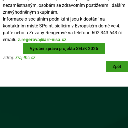
nezaměstnaným, osobám se zdravotním postižením i dalším
znevýhodněným skupinám.
Informace o sociálním podnikání jsou k dostání na
kontaktním místě SPoint, sídlícím v Evropském domě ve 4.
patře nebo u Zuzany Rengerové na telefonu 602 343 643 či
emailu
z.regerova@arr-nisa.cz
.
Výroční zpráva projektu SELiK 2025
Zdroj:
kraj-lbc.cz
Zpět