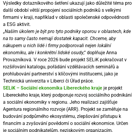
Výsledky dotazníkového šetření ukazují jako důležité téma pro
další období větší propojení sociálních podniků s velkými
firmami v kraji, například v oblasti společenské odpovědnosti
a ESG aktivit.
„
Naším úkolem je být pro tyto podniky oporou v oblastech, kde
na to samy často nemají dostatek kapacit. Chceme, aby
nákupem u nich lidé i firmy podporovali nejen lokální
ekonomiku, ale i konkrétní lidské osudy
,“ doplňuje Anna
Provazníková. V roce 2026 bude projekt SELiK pokračovat v
rozšiřování katalogu, pořádání vzdělávacích seminářů a
prohlubování partnerství s klíčovými institucemi, jako je
Technická univerzita v Liberci či Úřad práce.
SELiK – Sociální ekonomika Libereckého kraje
je projekt
Libereckého kraje, který podporuje rozvoj sociálního podnikání
a sociální ekonomiky v regionu. Jeho realizaci zajišťuje
Agentura regionálního rozvoje (ARR). Projekt se zaměřuje na
budování podpůrného ekosystému, zlepšování přístupu k
financím a zvyšování povědomí o sociální ekonomice. Určen
je sociálním podnikatelům, neziskovým organizacím,