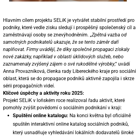
Hlavním cílem projektu SELiK je vytvářet stabilní prostředí pro
podniky, které vedle zisku sledují i prospěšný společenský cíl a
zaměstnávají osoby se znevýhodněním. „
Zpětná vazba od
samotných podnikatelů ukazuje, že se tento záměr daří
naplňovat. Firmy uvádějí, že díky společné propagaci získaly
nové zakázky, například v oblasti úklidových služeb, nebo
zaznamenaly zvýšený zájem o své rukodělné výrobky
,“ uvádí
Anna Provazníková, členka rady Libereckého kraje pro sociální
oblast, která se do propagace podniků aktivně zapojila i skrze
sérii propagačních videí.
Klíčové úspěchy a aktivity roku 2025:
Projekt SELiK v loňském roce realizoval řadu aktivit, které
pomohly zvýšit povědomí o sociálním podnikání v kraji:
Spuštění online katalogu:
Na konci května byl oficiálně
spuštěn interaktivní online katalog sociálních podniků,
který usnadňuje vyhledávání lokálních dodavatelů široké