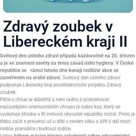
Zdravý zoubek v
Libereckém kraji II
Světový den ústního zdraví připadá každoročně na 20. březen
a je ve znamení osvěty na téma zásad ústní hygieny. V České
republice se rámci tohoto dne konají rozličné akce se
zaměřením na orální zdraví.
Světový den ústního zdraví
podporuje Liberecký kraj prostřednictvím projektu Zdravý
zoubek.
Péče o chrup je důležitá a není radno ji podceňovat;
nejčastějším onemocněním chrupu je zubní kaz, který se
vyskytuje zhruba u tří milionů obyvatel republiky ročně. Proto je
třeba začít s prevencí už u dětí v raném věku a šířit ji dál mezi
rodiče, prarodiče i budoucí rodiče.
I letos
během měsíce března uskutečnil odbor zdravotnictví