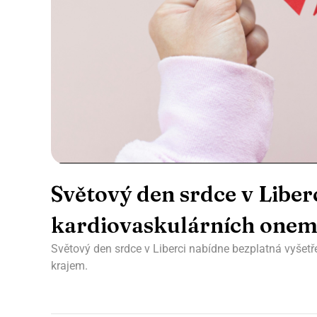
Světový den srdce v Libe
kardiovaskulárních onem
Světový den srdce v Liberci nabídne bezplatná vyšetř
krajem.