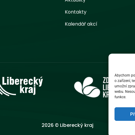
Kontakty
Kalendář akcí
Abychom posk
o zařízení, 
umožní zprac
webu. Nesouh
funkce.
Př
2026 © Liberecký kraj