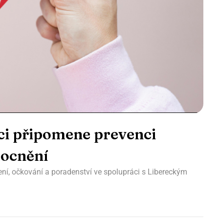
rci připomene prevenci
ocnění
ení, očkování a poradenství ve spolupráci s Libereckým