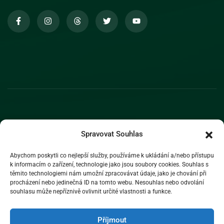
Spravovat Souhlas
Abychom poskytli co nejlepší služby, používáme k ukládání a/nebo přístupu
k informacím o zařízení, technologie jako jsou soubory cookies. Souhlas s
těmito technologiemi nám umožní zpracovávat údaje, jako je chování při
procházení nebo jedinečná ID na tomto webu. Nesouhlas nebo odvolání
souhlasu může nepříznivě ovlivnit určité vlastnosti a funkce.
Příjmout