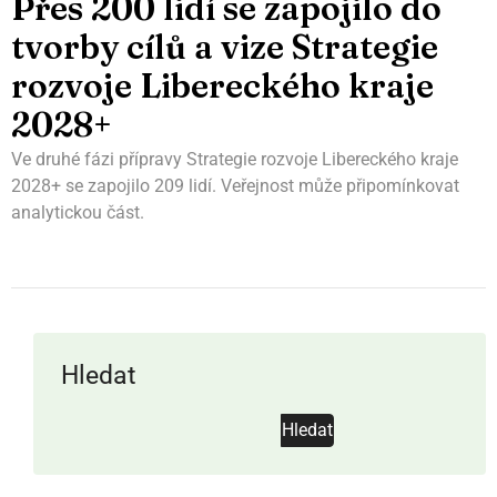
Přes 200 lidí se zapojilo do
tvorby cílů a vize Strategie
rozvoje Libereckého kraje
2028+
Ve druhé fázi přípravy Strategie rozvoje Libereckého kraje
2028+ se zapojilo 209 lidí. Veřejnost může připomínkovat
analytickou část.
Hledat
Hledat