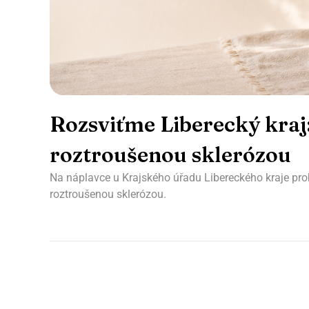
Rozsviťme Liberecký kraj:
roztroušenou sklerózou
Na náplavce u Krajského úřadu Libereckého kraje pro
roztroušenou sklerózou.