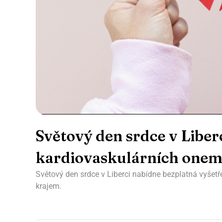
Světový den srdce v Libe
kardiovaskulárních onem
Světový den srdce v Liberci nabídne bezplatná vyšetř
krajem.