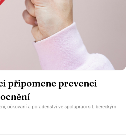
rci připomene prevenci
ocnění
ení, očkování a poradenství ve spolupráci s Libereckým