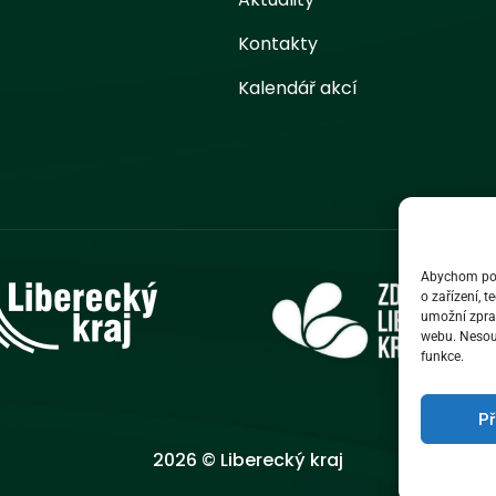
Kontakty
Kalendář akcí
Abychom posk
o zařízení, 
umožní zprac
webu. Nesouh
funkce.
Př
2026 © Liberecký kraj