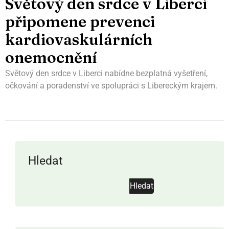
Světový den srdce v Liberci
připomene prevenci
kardiovaskulárních
onemocnění
Světový den srdce v Liberci nabídne bezplatná vyšetření,
očkování a poradenství ve spolupráci s Libereckým krajem.
Hledat
Hledat