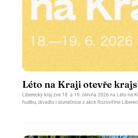
Léto na Kraji otevře kraj
Liberecký kraj zve 18. a 19. června 2026 na Léto na Kr
hudbu, divadlo i slunečnice z akce Rozsviťme Libereck