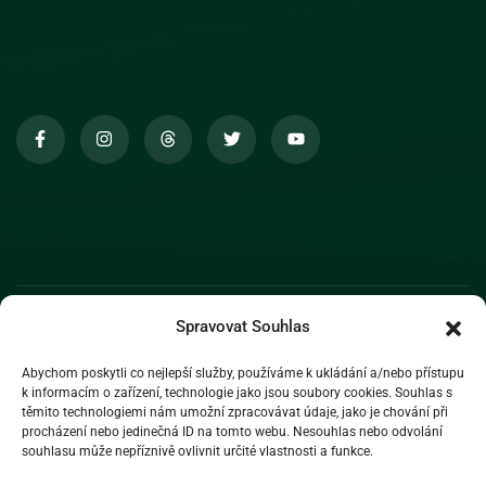
Spravovat Souhlas
Abychom poskytli co nejlepší služby, používáme k ukládání a/nebo přístupu
k informacím o zařízení, technologie jako jsou soubory cookies. Souhlas s
těmito technologiemi nám umožní zpracovávat údaje, jako je chování při
procházení nebo jedinečná ID na tomto webu. Nesouhlas nebo odvolání
souhlasu může nepříznivě ovlivnit určité vlastnosti a funkce.