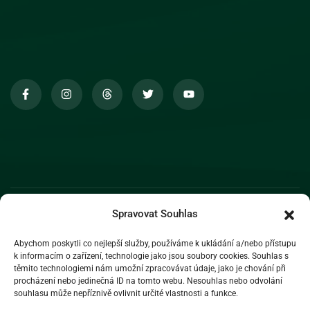
Spravovat Souhlas
Abychom poskytli co nejlepší služby, používáme k ukládání a/nebo přístupu
k informacím o zařízení, technologie jako jsou soubory cookies. Souhlas s
těmito technologiemi nám umožní zpracovávat údaje, jako je chování při
procházení nebo jedinečná ID na tomto webu. Nesouhlas nebo odvolání
souhlasu může nepříznivě ovlivnit určité vlastnosti a funkce.