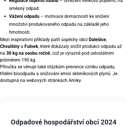
Regulace objemu nádob
– omezení velikosti popelnic na
směsný odpad.
Vážení odpadu
– motivace domácností ke snížení
množství produkovaného odpadu na základě jeho
hmotnosti.
Mezi inspirativní příklady patří úspěchy obcí
Dalešice
,
Chvalšiny
a
Fulnek
, které dokázaly snížit produkci odpadu až
na
30 kg na osobu ročně
, což je výrazně pod celostátním
průměrem 190 kg.
Příručka se věnuje také otázkám prevence vzniku odpadu,
třídění bioodpadu a snižování emisí skleníkových plynů. Je
dostupná na webových stránkách Arniky.
Odpadové hospodářství obcí 2024