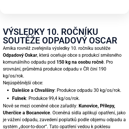
VÝSLEDKY 10. ROČNÍKU
SOUTĚŽE ODPADOVÝ OSCAR
Arnika rovněž zveřejnila výsledky 10. ročníku soutěže
Odpadový Oskar
, která oceňuje obce s produkcí směsného
komunálního odpadu pod
150 kg na osobu ročně
. Pro
srovnání, průměrná produkce odpadu v ČR činí 190
kg/os/rok.
Nejúspěšnější obce:
Dalešice a Chvalšiny
: Produkce odpadu 30 kg/os/rok.
Fulnek
: Produkce 99,4 kg/os/rok.
Nově se mezi oceněné obce zařadily:
Kunovice, Přílepy,
Uherčice a Bocanovice
. Oceněná sídla aplikují opatření, jako
je vážení odpadu, zavedení poplatků podle objemu odpadu a
systém „door-to-door“. Tato opatření vedou k poklesu