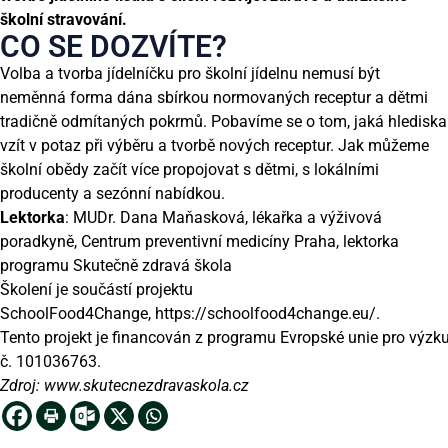
školní stravování.
CO SE DOZVÍTE?
Volba a tvorba jídelníčku pro školní jídelnu nemusí být
neměnná forma dána sbírkou normovaných receptur a dětmi
tradičně odmítaných pokrmů. Pobavíme se o tom, jaká hlediska
vzít v potaz při výběru a tvorbě nových receptur. Jak můžeme
školní obědy začít více propojovat s dětmi, s lokálními
producenty a sezónní nabídkou.
Lektorka
: MUDr. Dana Maňasková, lékařka a výživová
poradkyně, Centrum preventivní medicíny Praha, lektorka
programu Skutečně zdravá škola
Školení je součástí projektu
SchoolFood4Change,
https://schoolfood4change.eu/
.
Tento projekt je financován z programu Evropské unie pro výzk
č. 101036763.
Zdroj:
www.skutecnezdravaskola.cz