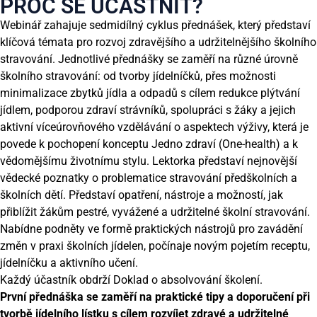
PROČ SE ÚČASTNIT?
Webinář zahajuje sedmidílný cyklus přednášek, který představí
klíčová témata pro rozvoj zdravějšího a udržitelnějšího školního
stravování. Jednotlivé přednášky se zaměří na různé úrovně
školního stravování: od tvorby jídelníčků, přes možnosti
minimalizace zbytků jídla a odpadů s cílem redukce plýtvání
jídlem, podporou zdraví strávníků, spolupráci s žáky a jejich
aktivní víceúrovňového vzdělávání o aspektech výživy, která je
povede k pochopení konceptu Jedno zdraví (One-health) a k
vědomějšímu životnímu stylu. Lektorka představí nejnovější
vědecké poznatky o problematice stravování předškolních a
školních dětí. Představí opatření, nástroje a možností, jak
přiblížit žákům pestré, vyvážené a udržitelné školní stravování.
Nabídne podněty ve formě praktických nástrojů pro zavádění
změn v praxi školních jídelen, počínaje novým pojetím receptu,
jídelníčku a aktivního učení.
Každý účastník obdrží Doklad o absolvování školení.
První přednáška se zaměří na praktické tipy a doporučení při
tvorbě jídelního lístku s cílem rozvíjet zdravé a udržitelné