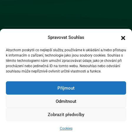
Spravovat Souhlas
Abychom poskytli co nejlepší služby, používáme k ukládání a/nebo přístupu
k informacím o zařízení, technologie jako jsou soubory cookies. Souhlas s
těmito technologiemi nám umožní zpracovávat údaje, jako je chování při
procházení nebo jedinečná ID na tomto webu. Nesouhlas nebo odvolání
souhlasu může nepříznivě ovlivnit určité vlastnosti a funkce.
Příjmout
Odmítnout
Zobrazit předvolby
2026 © Liberecký kraj
Cookies