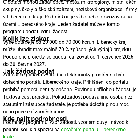
O dotaci mohou žádat obce, města, mikroregiony, místní akční
skupiny, školy a školská zařízení, neziskové organizace i firmy
v Libereckém kraji. Podmínkou je sídlo nebo provozovna na
území Libereckého kraje. Jeden žadatel může v tomto
programu podat jednu žádost.
Kolik lze získat
Výše dotace je od 20 000 do 70 000 korun. Liberecký kraj
může uhradit maximálně 70 % způsobilých výdajů projektu.
Podpořené projekty se budou realizovat od 1. července 2026
do 30. června 2027.
Jak žádost podat
Žádost se podává výhradně elektronicky prostřednictvím
dotačního portálu Libereckého kraje
. Přihlášení do portálu
probíhá pomocí Identity občana. Povinnou přílohou žádosti je
Textová část projektu. Pokud žádost podává jiná osoba než
statutární zástupce žadatele, je potřeba doložit plnou moc
nebo pověření zaměstnance.
Kde najít podrobnosti
Podmínky programu, vzor žádosti, vzor smlouvy i návod k
podání jsou k dispozici na
dotačním portálu Libereckého
kraje
.