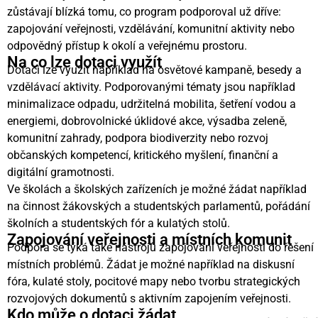
zůstávají blízká tomu, co program podporoval už dříve:
zapojování veřejnosti, vzdělávání, komunitní aktivity nebo
odpovědný přístup k okolí a veřejnému prostoru.
Na co lze dotaci využít
Dotaci lze využít například na osvětové kampaně, besedy a
vzdělávací aktivity. Podporovanými tématy jsou například
minimalizace odpadu, udržitelná mobilita, šetření vodou a
energiemi, dobrovolnické úklidové akce, výsadba zeleně,
komunitní zahrady, podpora biodiverzity nebo rozvoj
občanských kompetencí, kritického myšlení, finanční a
digitální gramotnosti.
Ve školách a školských zařízeních je možné žádat například
na činnost žákovských a studentských parlamentů, pořádání
školních a studentských fór a kulatých stolů.
Zapojování veřejnosti a místních komunit
Podpora se týká také nástrojů zapojování veřejnosti do řešení
místních problémů. Žádat je možné například na diskusní
fóra, kulaté stoly, pocitové mapy nebo tvorbu strategických
rozvojových dokumentů s aktivním zapojením veřejnosti.
Kdo může o dotaci žádat