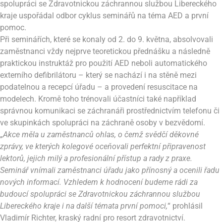
spolupráci se Zdravotnickou záchrannou službou Libereckého
kraje uspořádal odbor cyklus seminářů na téma AED a první
pomoc.
Při seminářích, které se konaly od 2. do 9. května, absolvovali
zaměstnanci vždy nejprve teoretickou přednášku a následně
praktickou instruktáž pro použití AED neboli automatického
externího defibrilátoru – který se nachází i na stěně mezi
podatelnou a recepcí úřadu – a provedení resuscitace na
modelech. Kromě toho trénovali účastníci také například
správnou komunikaci se záchranáři prostřednictvím telefonu či
ve skupinkách spolupráci na záchraně osoby v bezvědomí.
„
Akce měla u zaměstnanců ohlas, o čemž svědčí děkovné
zprávy, ve kterých kolegové oceňovali perfektní připravenost
lektorů, jejich milý a profesionální přístup a rady z praxe.
Seminář vnímali zaměstnanci úřadu jako přínosný a ocenili řadu
nových informací. Vzhledem k hodnocení budeme rádi za
budoucí spolupráci se Zdravotnickou záchrannou službou
Libereckého kraje i na další témata první pomoci,
“ prohlásil
Vladimír Richter, kraský radní pro resort zdravotnictví.