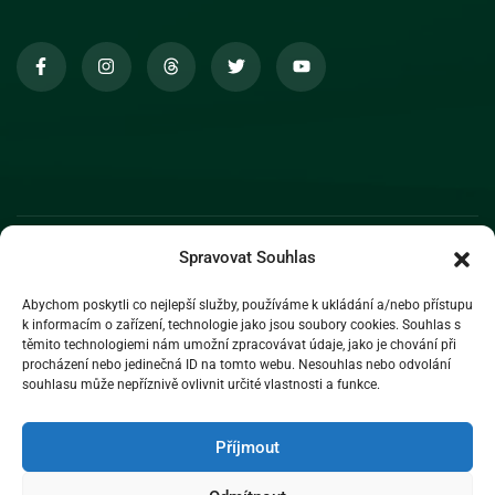
Spravovat Souhlas
Abychom poskytli co nejlepší služby, používáme k ukládání a/nebo přístupu
k informacím o zařízení, technologie jako jsou soubory cookies. Souhlas s
těmito technologiemi nám umožní zpracovávat údaje, jako je chování při
procházení nebo jedinečná ID na tomto webu. Nesouhlas nebo odvolání
souhlasu může nepříznivě ovlivnit určité vlastnosti a funkce.
Příjmout