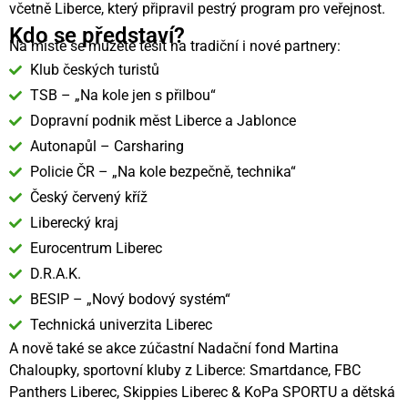
včetně Liberce, který připravil pestrý program pro veřejnost.
Kdo se představí?
Na místě se můžete těšit na tradiční i nové partnery:
Klub českých turistů
TSB – „Na kole jen s přilbou“
Dopravní podnik měst Liberce a Jablonce
Autonapůl – Carsharing
Policie ČR – „Na kole bezpečně, technika“
Český červený kříž
Liberecký kraj
Eurocentrum Liberec
D.R.A.K.
BESIP – „Nový bodový systém“
Technická univerzita Liberec
A nově také se akce zúčastní Nadační fond Martina
Chaloupky, sportovní kluby z Liberce: Smartdance, FBC
Panthers Liberec, Skippies Liberec & KoPa SPORTU a dětská