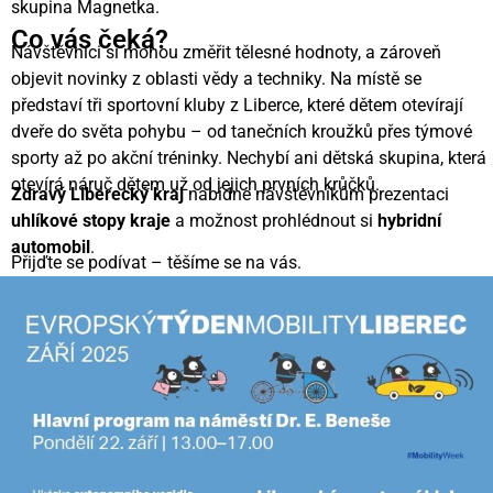
skupina Magnetka.
Co vás čeká?
Návštěvníci si mohou změřit tělesné hodnoty, a zároveň
objevit novinky z oblasti vědy a techniky. Na místě se
představí tři sportovní kluby z Liberce, které dětem otevírají
dveře do světa pohybu – od tanečních kroužků přes týmové
sporty až po akční tréninky. Nechybí ani dětská skupina, která
otevírá náruč dětem už od jejich prvních krůčků.
Zdravý Liberecký kraj
nabídne návštěvníkům prezentaci
uhlíkové stopy kraje
a možnost prohlédnout si
hybridní
automobil
.
Přijďte se podívat – těšíme se na vás.