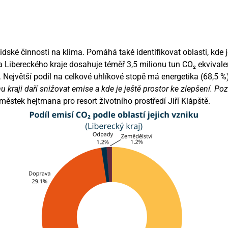
dské činnosti na klima. Pomáhá také identifikovat oblasti, kde j
a Libereckého kraje dosahuje téměř 3,5 milionu tun CO₂ ekvivalen
 Největší podíl na celkové uhlíkové stopě má energetika (68,5 
kraji daří snižovat emise a kde je ještě prostor ke zlepšení. Pozi
ěstek hejtmana pro resort životního prostředí Jiří Klápště.