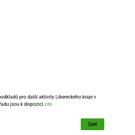
 podkladů pro další aktivity Libereckého kraje v
řadu jsou k dispozici
zde
.
Zpět