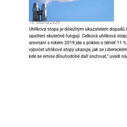
16. dubna 2026
Uhlíková stopa je důležitým ukazatelem dopadů li
opatření skutečně fungují. Celková uhlíková stop
srovnání s rokem 2019 jde o pokles o téměř 11 %.
výpočet uhlíkové stopy ukazuje, jak se Libereckému 
kde se emise dlouhodobě daří snižovat,“
uvedl nám