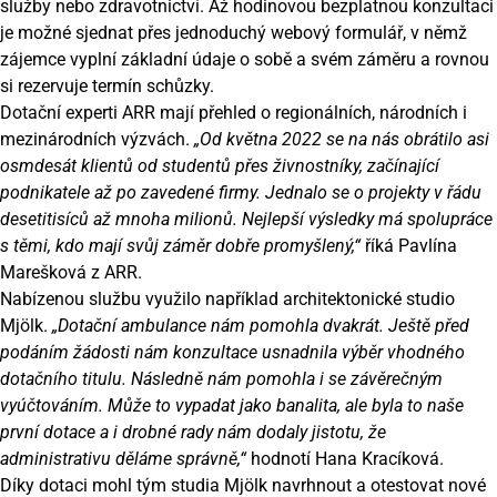
služby nebo zdravotnictví. Až hodinovou bezplatnou konzultaci
je možné sjednat přes jednoduchý
webový formulář
, v němž
zájemce vyplní základní údaje o sobě a svém záměru a rovnou
si rezervuje termín schůzky.
Dotační experti ARR mají přehled o regionálních, národních i
mezinárodních výzvách.
„Od května 2022 se na nás obrátilo asi
osmdesát klientů od studentů přes živnostníky, začínající
podnikatele až po zavedené firmy. Jednalo se o projekty v řádu
desetitisíců až mnoha milionů. Nejlepší výsledky má spolupráce
s těmi, kdo mají svůj záměr dobře promyšlený,“
říká Pavlína
Marešková z ARR.
Nabízenou službu využilo například architektonické studio
Mjölk.
„Dotační ambulance nám pomohla dvakrát. Ještě před
podáním žádosti nám konzultace usnadnila výběr vhodného
dotačního titulu. Následně nám pomohla i se závěrečným
vyúčtováním. Může to vypadat jako banalita, ale byla to naše
první dotace a i drobné rady nám dodaly jistotu, že
administrativu děláme správně,“
hodnotí Hana Kracíková.
Díky dotaci mohl tým studia Mjölk navrhnout a otestovat nové