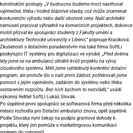
konstrukční postupy.
„V budoucnu budeme moct navrhovat
výjimečné, třeba i hodně bláznivé stavby, což může znamenat
konkurenční výhodu nebo další oborové ceny. Naši architekti
nemuseli pracovat výhradně na komerčních projektech, dokonce
mohli přizvat ke spolupráci studenty z Fakulty umění a
architektury Technické univerzity v Liberci,“
popisuje Kracíková.
Zkušenosti s dotačním poradenstvím má také firma SoftLi
poskytující IT systémy pro digitalizaci ve výrobě.
„Před dvěma
lety jsme se na ambulanci obrátili kvůli projektu na vývoj
cloudového systému. Měli jsme vyhlédnutý konkrétní dotační
program, ale protože šlo o naši první žádost, potřebovali jsme
pomoct s jejím vyplněním, zadáním do systému nebo třeba
sestavením rozpočtu. Bez nich bychom to nezvládli,“
uvádí
výkonný ředitel SoftLi Lukáš Slovák.
Po úspěšné první spolupráci se softwarová firma před několika
měsíci rozhodla pro Dotační ambulanci znovu, opět úspěšně.
Podle Slováka nyní čekají na podpis grantové dohody k
projektu, který jim pomůže s marketingovou komunikací
směrem do zahraničí.