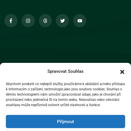
Spravovat Souhlas
Abychom poskytli co nejlepší služby, používáme k ukládání a/nebo přístupu
k informacím o zařízení, technologie jako jsou soubory cookies. Souhlas s
těmito technologiemi nám umožní zpracovávat údaje, jako je chování při
procházení nebo jedinečná ID na tomto webu. Nesouhlas nebo odvolání
souhlasu může nepříznivě ovlivnit určité vlastnosti a funkce.
Příjmout