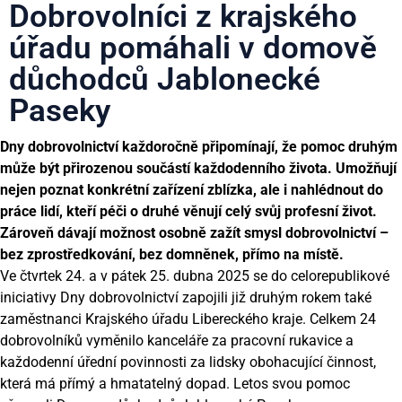
Dobrovolníci z krajského
úřadu pomáhali v domově
důchodců Jablonecké
Paseky
Dny dobrovolnictví každoročně připomínají, že pomoc druhým
může být přirozenou součástí každodenního života. Umožňují
nejen poznat konkrétní zařízení zblízka, ale i nahlédnout do
práce lidí, kteří péči o druhé věnují celý svůj profesní život.
Zároveň dávají možnost osobně zažít smysl dobrovolnictví –
bez zprostředkování, bez domněnek, přímo na místě.
Ve čtvrtek 24. a v pátek 25. dubna 2025 se do celorepublikové
iniciativy
Dny dobrovolnictví
zapojili již druhým rokem také
zaměstnanci Krajského úřadu Libereckého kraje. Celkem 24
dobrovolníků vyměnilo kanceláře za pracovní rukavice a
každodenní úřední povinnosti za lidsky obohacující činnost,
která má přímý a hmatatelný dopad. Letos svou pomoc