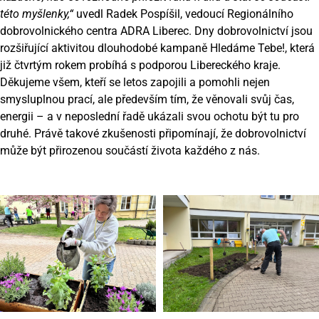
této myšlenky,“
uvedl Radek Pospíšil, vedoucí
Regionálního
dobrovolnického centra ADRA Liberec
. Dny dobrovolnictví jsou
rozšiřující aktivitou dlouhodobé kampaně Hledáme Tebe!, která
již čtvrtým rokem probíhá s podporou Libereckého kraje.
Děkujeme všem, kteří se letos zapojili a pomohli nejen
smysluplnou prací, ale především tím, že věnovali svůj čas,
energii – a v neposlední řadě ukázali svou ochotu být tu pro
druhé. Právě takové zkušenosti připomínají, že dobrovolnictví
může být přirozenou součástí života každého z nás.