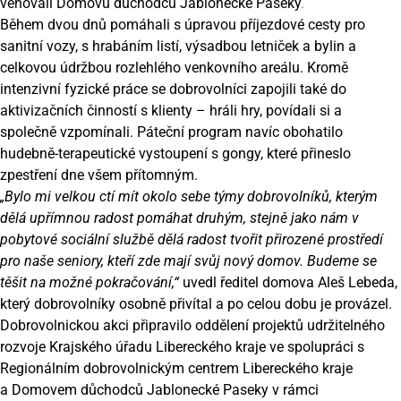
věnovali
Domovu důchodců Jablonecké Paseky
.
Během dvou dnů pomáhali s úpravou příjezdové cesty pro
sanitní vozy, s hrabáním listí, výsadbou letniček a bylin a
celkovou údržbou rozlehlého venkovního areálu. Kromě
intenzivní fyzické práce se dobrovolníci zapojili také do
aktivizačních činností s klienty – hráli hry, povídali si a
společně vzpomínali. Páteční program navíc obohatilo
hudebně-terapeutické vystoupení s gongy, které přineslo
zpestření dne všem přítomným.
„Bylo mi velkou ctí mít okolo sebe týmy dobrovolníků, kterým
dělá upřímnou radost pomáhat druhým, stejně jako nám v
pobytové sociální službě dělá radost tvořit přirozené prostředí
pro naše seniory, kteří zde mají svůj nový domov. Budeme se
těšit na možné pokračování,“
uvedl ředitel domova Aleš Lebeda,
který dobrovolníky osobně přivítal a po celou dobu je provázel.
Dobrovolnickou akci připravilo oddělení projektů udržitelného
rozvoje Krajského úřadu Libereckého kraje ve spolupráci s
Regionálním dobrovolnickým centrem Libereckého kraje
a Domovem důchodců Jablonecké Paseky v rámci