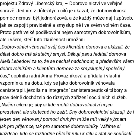
projektu
Zdravý Liberecký kraj
– Dobrovolnictví ve veřejné
správě. Jedním z důležitých cílů je ukázat, že dobrovolnická
pomoc nemusí být jednorázová, a že každý může najít způsob,
jak se zapojit pravidelně a smysluplně i ve svém volném čase.
Proto patří velké poděkování nejen samotným dobrovolníkům,
ale i všem, kteří tuto zkušenost umožnili.
„Dobrovolníci věnovali svůj čas klientům domova a ukázali, že
dělat dobro má skutečný smysl. Děkuji panu řediteli domova
Aleši Lebedovi za to, že se nechal nadchnout, a především všem
dobrovolníkům a klientům domova za smysluplný společný
čas,“
doplnila radní Anna Provazníková a přidala i vlastní
vzpomínku na dobu, kdy se jako dobrovolník věnovala
canisterapii, jezdila na integrační canisterapeutické tábory a
pravidelně docházela do různých zařízení sociálních služeb.
„Naším cílem je, aby si lidé mohli dobrovolnictví nejen
představit, ale skutečně ho zažít. Dny dobrovolnictví ukazují, že i
jeden den věnovaný pomoci druhým může mít velký význam –
jak pro příjemce, tak pro samotné dobrovolníky. Vážíme si
každého, kdo se rozhodne přiložit ruku k dílu a stát se součástí