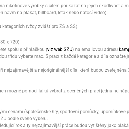
na nikotinové výrobky s cílem poukázat na jejich škodlivost a mo
í návrh na plakát, billboard, leták nebo natočí video).
kategoriích (vždy zvlášť pro ZŠ a SŠ).
280 x 720)
ete spolu s přihláškou (
viz web SZÚ
) na emailovou adresu
kam
dou třídu vyberte max. 5 prací z každé kategorie a díla označte
i nejzajímavější a nejoriginálnější díla, která budou zveřejněna
ch možné pomocí lajků vybrat z oceněných prací jednu nejnápad
mi cenami (společenské hry, sportovní pomůcky, upomínkové pře
ZÚ podle svého výběru.
edující rok a ty nejzajímavější práce budou vytištěny jako pla