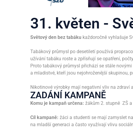
31. květen - Sv
Světový den bez tabáku
každoročně vyhlašuje Sv
Tabákový průmysl po desetiletí používá propraco
užívání tabáku roste a zpřísňují se opatření, počty
Proto tabákový průmysl přichází se stále novými v
a mladistvé, kteří jsou nejohroženější skupinou, pr
Nikotinové výrobky mají negativní vliv na zdraví 
ZADÁNÍ KAMPANĚ
Komu je kampaň určena:
žákům 2. stupně ZŠ a
Cíl kampaně:
žáci a studenti se mají zamyslet n
na mladší generaci a často využívají vlivu sociální