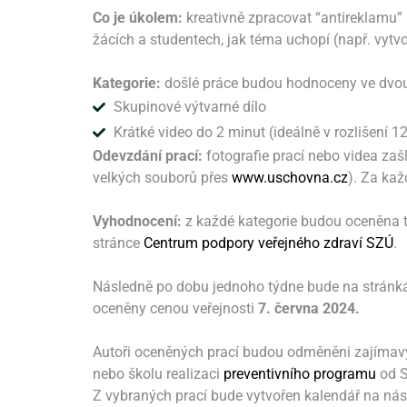
Co je úkolem:
kreativně zpracovat “antireklamu” 
žácích a studentech, jak téma uchopí (např. vytvoř
Kategorie:
došlé práce budou hodnoceny ve dvou 
Skupinové výtvarné dílo
Krátké video do 2 minut (ideálně v rozlišení 1
Odevzdání prací:
fotografie prací nebo videa zašl
velkých souborů přes
www.uschovna.cz
). Za kaž
Vyhodnocení:
z každé kategorie budou oceněna tř
stránce
Centrum podpory veřejného zdraví SZÚ
.
Následně po dobu jednoho týdne bude na stránká
oceněny cenou veřejnosti
7. června 2024.
Autoři oceněných prací budou odměněni zajímavý
nebo školu realizaci
preventivního programu
od S
Z vybraných prací bude vytvořen kalendář na násl