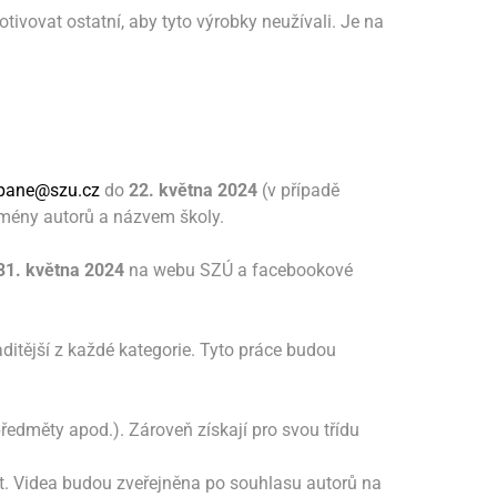
tivovat ostatní, aby tyto výrobky neužívali. Je na
pane@szu.cz
do
22. května 2024
(v případě
 jmény autorů a názvem školy.
31. května 2024
na webu SZÚ a facebookové
itější z každé kategorie. Tyto práce budou
dměty apod.). Zároveň získají pro svou třídu
kát. Videa budou zveřejněna po souhlasu autorů na