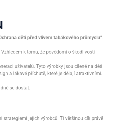
u
Ochrana dětí před vlivem tabákového průmyslu”
.
. Vzhledem k tomu, že povědomí o škodlivosti
neraci uživatelů. Tyto výrobky jsou cílené na děti
gn a lákavé příchutě, které je dělají atraktivními.
adné se dostat.
trategiemi jejich výrobců. Ti většinou cílí právě