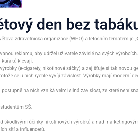
ětový den bez tabák
ětová zdravotnická organizace (WHO) a letošním tématem je „
vanou reklamu, aby udržel uživatele závislé na svých výrobcích
 kuřáků klesají.
ýrobky (e-cigarety, nikotinové sáčky) a zajišťuje si tak novou ge
otože se u nich rychle vyvíjí závislost. Výrobky mají moderní desi
a postupně na nich vzniká velmi silná závislost, ze které není sn
 studentům SŠ.
ad škodlivými účinky nikotinových výrobků a nad marketingovými s
ch sítí a influencerů.