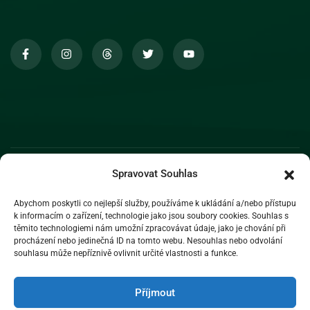
Spravovat Souhlas
Abychom poskytli co nejlepší služby, používáme k ukládání a/nebo přístupu
k informacím o zařízení, technologie jako jsou soubory cookies. Souhlas s
těmito technologiemi nám umožní zpracovávat údaje, jako je chování při
procházení nebo jedinečná ID na tomto webu. Nesouhlas nebo odvolání
souhlasu může nepříznivě ovlivnit určité vlastnosti a funkce.
Příjmout